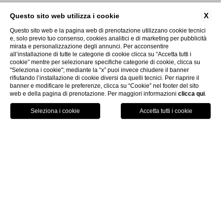
X
Questo sito web utilizza i cookie
Questo sito web e la pagina web di prenotazione utilizzano cookie tecnici
e, solo previo tuo consenso, cookies analitici e di marketing per pubblicità
mirata e personalizzazione degli annunci. Per acconsentire
all’installazione di tutte le categorie di cookie clicca su “Accetta tutti i
cookie” mentre per selezionare specifiche categorie di cookie, clicca su
"Seleziona i cookie"; mediante la “x” puoi invece chiudere il banner
|
rifiutando l’installazione di cookie diversi da quelli tecnici. Per riaprire il
banner e modificare le preferenze, clicca su “Cookie” nel footer del sito
web e della pagina di prenotazione. Per maggiori informazioni
clicca qui
.
P
D
£
GPS
PRENOTA
CHIAMA
>
IL MIRTO
DATI SOCIETARI
I Faraglioni Srl
Via Baiola 97, 80075 Forio D’Ischia Na
P.IVA 07268130635